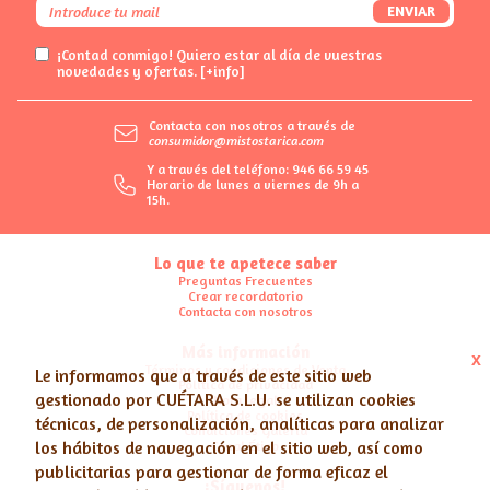
ENVIAR
¡Contad conmigo! Quiero estar al día de vuestras
novedades y ofertas.
[+info]
Contacta con nosotros a través de
consumidor@mistostarica.com
Y a través del teléfono: 946 66 59 45
Horario de lunes a viernes de 9h a
15h.
Lo que te apetece saber
Preguntas Frecuentes
Crear recordatorio
Contacta con nosotros
Más información
x
Términos y condiciones de Venta
Le informamos que a través de este sitio web
Política de privacidad
gestionado por
CUÉTARA S.L.U.
se utilizan cookies
Nota legal
Política de cookies
técnicas, de personalización, analíticas para analizar
Condiciones Galería
los hábitos de navegación en el sitio web, así como
Canal Ético
publicitarias para gestionar de forma eficaz el
¡Síguenos!