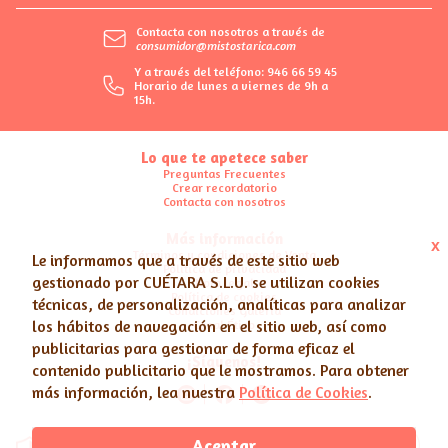
Contacta con nosotros a través de
consumidor@mistostarica.com
Y a través del teléfono: 946 66 59 45
Horario de lunes a viernes de 9h a
15h.
Lo que te apetece saber
Preguntas Frecuentes
Crear recordatorio
Contacta con nosotros
Más información
x
Términos y condiciones de Venta
Le informamos que a través de este sitio web
Política de privacidad
gestionado por
CUÉTARA S.L.U.
se utilizan cookies
Nota legal
Política de cookies
técnicas, de personalización, analíticas para analizar
Condiciones Galería
los hábitos de navegación en el sitio web, así como
Canal Ético
publicitarias para gestionar de forma eficaz el
¡Síguenos!
contenido publicitario que le mostramos. Para obtener
más información, lea nuestra
Política de Cookies
.
Aceptar