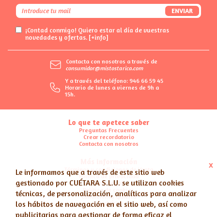
ENVIAR
¡Contad conmigo! Quiero estar al día de vuestras
novedades y ofertas.
[+info]
Contacta con nosotros a través de
consumidor@mistostarica.com
Y a través del teléfono: 946 66 59 45
Horario de lunes a viernes de 9h a
15h.
Lo que te apetece saber
Preguntas Frecuentes
Crear recordatorio
Contacta con nosotros
Más información
x
Términos y condiciones de Venta
Le informamos que a través de este sitio web
Política de privacidad
gestionado por
CUÉTARA S.L.U.
se utilizan cookies
Nota legal
Política de cookies
técnicas, de personalización, analíticas para analizar
Condiciones Galería
los hábitos de navegación en el sitio web, así como
Canal Ético
publicitarias para gestionar de forma eficaz el