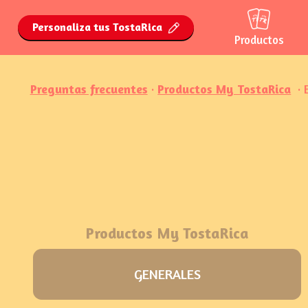
Personaliza tus TostaRica
Productos
Preguntas frecuentes
·
Productos My TostaRica
· E
Productos My TostaRica
GENERALES