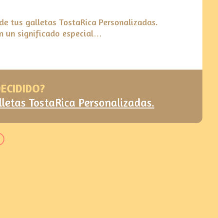
e tus galletas TostaRica Personalizadas.
on un significado especial…
DECIDIDO?
lletas TostaRica Personalizadas.