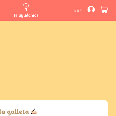
ES
Te ayudamos
 la galleta