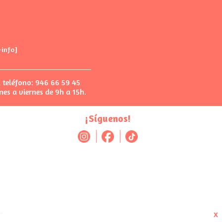
+info]
l teléfono: 946 66 59 45
nes a viernes de 9h a 15h.
¡Síguenos!
x