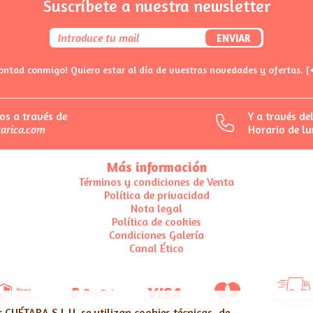
Suscríbete a nuestra newsletter
ENVIAR
ontad conmigo! Quiero estar al día de vuestras novedades y ofertas.
[
os a través de
Y a través de
arica.com
Horario de lu
Más información
Términos y condiciones de Venta
Política de privacidad
Nota legal
Política de cookies
Condiciones Galería
Canal Ético
r
CUÉTARA S.L.U.
se utilizan cookies técnicas, de