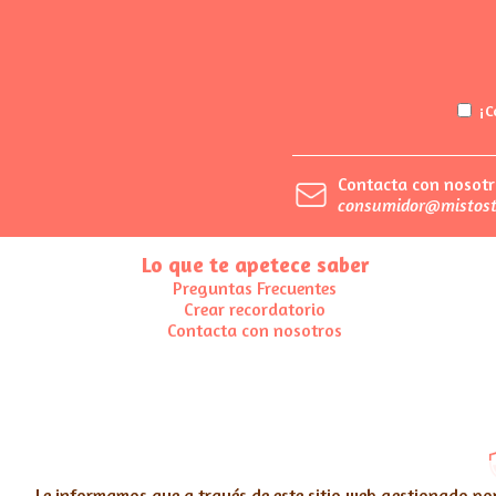
¡C
Contacta con nosotr
consumidor@mistost
Lo que te apetece saber
Preguntas Frecuentes
Crear recordatorio
Contacta con nosotros
Le informamos que a través de este sitio web gestionado po