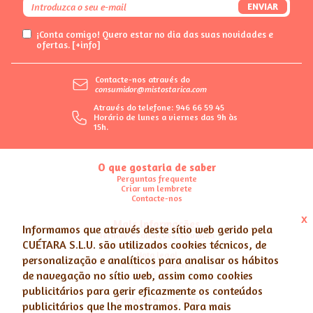
ENVIAR
¡Conta comigo! Quero estar no dia das suas novidades e
ofertas.
[+info]
Contacte-nos através do
consumidor@mistostarica.com
Através do telefone: 946 66 59 45
Horário de lunes a viernes das 9h às
15h.
O que gostaria de saber
Perguntas frequente
Criar um lembrete
Contacte-nos
x
Mais informações
Informamos que através deste sítio web gerido pela
Termos e condições de venda
CUÉTARA S.L.U.
são utilizados cookies técnicos, de
Política de Privacidade
Nota legal
personalização e analíticos para analisar os hábitos
Política de Cookies
de navegação no sítio web, assim como cookies
Canal Ético
publicitários para gerir eficazmente os conteúdos
Encontre-nos em:
publicitários que lhe mostramos. Para mais