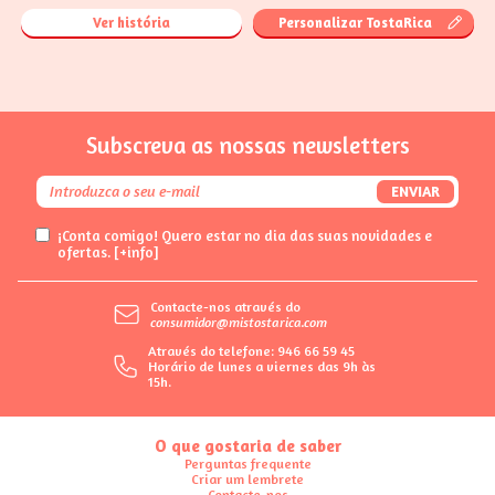
Ver história
Personalizar TostaRica
Subscreva as nossas newsletters
ENVIAR
¡Conta comigo! Quero estar no dia das suas novidades e
ofertas.
[+info]
Contacte-nos através do
consumidor@mistostarica.com
Através do telefone: 946 66 59 45
Horário de lunes a viernes das 9h às
15h.
O que gostaria de saber
Perguntas frequente
Criar um lembrete
Contacte-nos